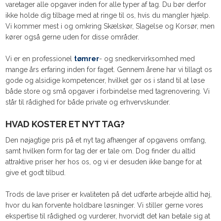
varetager alle opgaver inden for alle typer af tag. Du bør derfor
ikke holde dig tilbage med at ringe til os, hvis du mangler hjælp.
Vi kommer mest i og omkring Skælskør, Slagelse og Korsør, men
kører også gerne uden for disse områder.
Vi er en professionel
tømrer
- og snedkervirksomhed med
mange års erfaring inden for faget. Gennem årene har vi tillagt os
gode og alsidige kompetencer, hvilket gør os i stand til at løse
både store og små opgaver i forbindelse med tagrenovering. Vi
står til rådighed for både private og erhvervskunder.
HVAD KOSTER ET NYT TAG?
Den nøjagtige pris på et nyt tag afhænger af opgavens omfang,
samt hvilken form for tag der er tale om. Dog finder du altid
attraktive priser her hos os, og vi er desuden ikke bange for at
give et godt tilbud.
Trods de lave priser er kvaliteten på det udførte arbejde altid høj,
hvor du kan forvente holdbare løsninger. Vi stiller gerne vores
ekspertise til rådighed og vurderer, hvorvidt det kan betale sig at