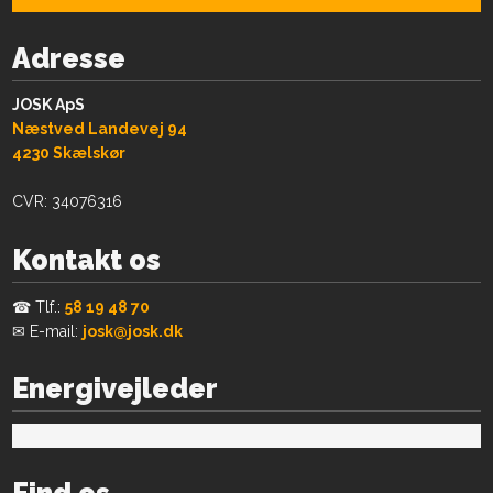
Adresse
JOSK ApS
Næstved Landevej 94
​4230 Skælskør
CVR: 34076316
Kontakt os
☎ Tlf.:
58 19 48 70
✉ E-mail:
josk@josk.dk
Energivejleder