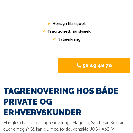
✔
​ Hensyn til miljøet​
✔
​ Traditionelt håndværk​
✔
​ Nytænkning​
58 19 48 70
​TAGRENOVERING HOS BÅDE
PRIVATE OG
ERHVERVSKUNDER
​Mangler du hjælp til tagrenovering i Slagelse, Skælskør, Korsør
eller omegn? Så kan du med fordel kontakte JOSK ApS. Vi