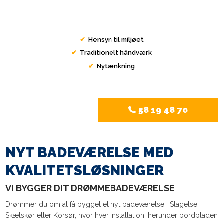
✔
​ Hensyn til miljøet​
✔
​ Traditionelt håndværk​
✔
​ Nytænkning​
58 19 48 70
NYT BADEVÆRELSE MED
KVALITETSLØSNINGER
VI BYGGER DIT DRØMMEBADEVÆRELSE
Drømmer du om at få bygget et nyt badeværelse i Slagelse,
Skælskør eller Korsør, hvor hver installation, herunder bordpladen