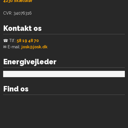
​4230 Skælskør
CVR: 34076316
Kontakt os
☎ Tlf.:
58 19 48 70
✉ E-mail:
josk@josk.dk
Energivejleder
Find os