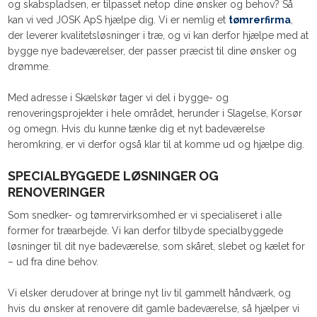
og skabspladsen, er tilpasset netop dine ønsker og behov? Så
kan vi ved JOSK ApS hjælpe dig. Vi er nemlig et
tømrerfirma
,
der leverer kvalitetsløsninger i træ, og vi kan derfor hjælpe med at
bygge nye badeværelser, der passer præcist til dine ønsker og
drømme.
Med adresse i Skælskør tager vi del i bygge- og
renoveringsprojekter i hele området, herunder i Slagelse, Korsør
og omegn. Hvis du kunne tænke dig et nyt badeværelse
heromkring, er vi derfor også klar til at komme ud og hjælpe dig.
SPECIALBYGGEDE LØSNINGER OG
RENOVERINGER
Som snedker- og tømrervirksomhed er vi specialiseret i alle
former for træarbejde. Vi kan derfor tilbyde specialbyggede
løsninger til dit nye badeværelse, som skåret, slebet og kælet for
– ud fra dine behov.
Vi elsker derudover at bringe nyt liv til gammelt håndværk, og
hvis du ønsker at renovere dit gamle badeværelse, så hjælper vi